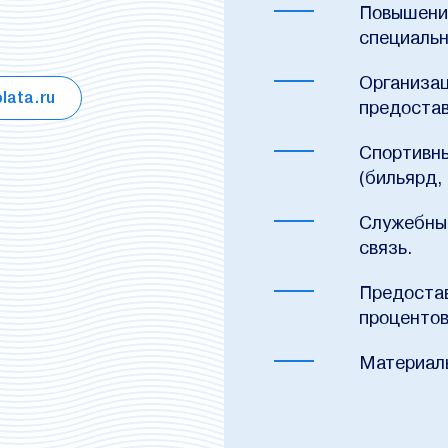
Повышени
специальн
Организац
lata.ru
предостав
Спортивны
(бильярд, 
Служебный
связь.
Предостав
процентов
Материал