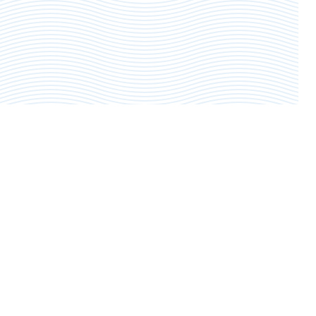
© 2026 АО «КемВод»
Раскрытие информации
Смотрите также
Илосос
Камазы