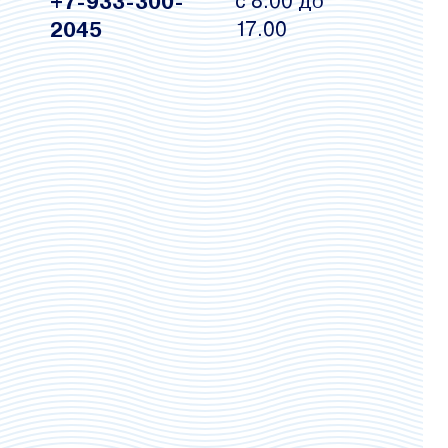
+7-933-300-
c 8.00 до
2045
17.00